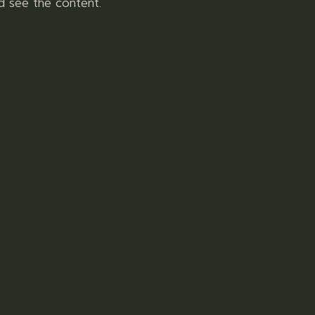
d see the content.
e
ut,
atem
vim et
ue