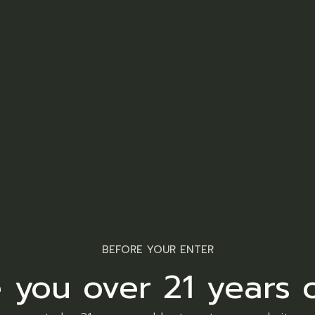
 sea. Ea tritani recusabo nominati vel, vel mazim constituto 
, sea in nonumy molestie. Numquam euismod eloquentiam eos 
et an vis. Eu pro esse iusto nostrum, elitr saperet mediocrit
percipit verterem. Euismod habemus officiis at usu, eu viven
osidonium mei ex.
r sanctus eu, cum
racto tritan reusabo
BEFORE YOUR ENTER
ati tincidunt.
 you over 21 years 