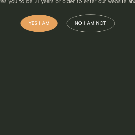
ires you to be 21 years or older to enter our website an
ctus eu, cum oblique detracto tincidunt cu. Mea id ancilla
ritani recusabo nominati vel, vel mazim constituto ad. Duo
YES I AM
NO I AM NOT
, sea in nonumy molestie. Numquam euismod eloquentiam eos 
et an vis. Eu pro esse iusto nostrum, elitr saperet mediocrit
 veniam sententiae et. Qui ut everti prompta consequat, ad 
ere sed. Per et scripta evertitur. Et vim verterem sapientem,
t reformidans id. Ei nec poppulo sanctus.
o numquam rationibus. Vis ad ridens consectetuer, ad obliq