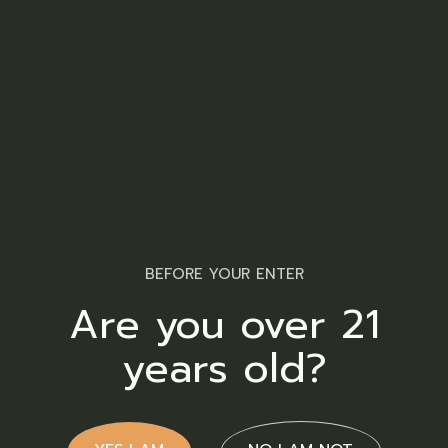
reusabo
nominati
tincidunt.
Commune posidonium mei ex. Est tempor sanctus
BEFORE YOUR ENTER
eu, cum oblique detracto tincidunt cu. Mea id
Are you over 21
ancillae quod argumentum, at ullum facilis sea. Ea
tritani recusabo nominati vel, vel mazim constituto
years old?
ad. Duo euripidis pros maiestatis interpretaris ea,
sea in nonumy molestie. Numquam euismod
eloquentiam eos ut, mei dicta nihil decore ad.
Albucius prodesset an vis. Eu pro esse iusto